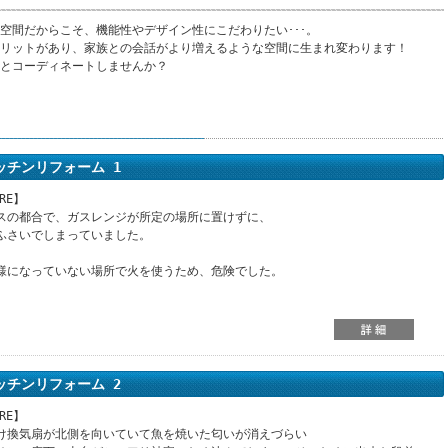
空間だからこそ、機能性やデザイン性にこだわりたい･･･。
リットがあり、家族との会話がより増えるような空間に生まれ変わります！
とコーディネートしませんか？
ッチンリフォーム 1
ORE】
スの都合で、ガスレンジが所定の場所に置けずに、
ふさいでしまっていました。
様になっていない場所で火を使うため、危険でした。
ッチンリフォーム 2
ORE】
け換気扇が北側を向いていて魚を焼いた匂いが消えづらい