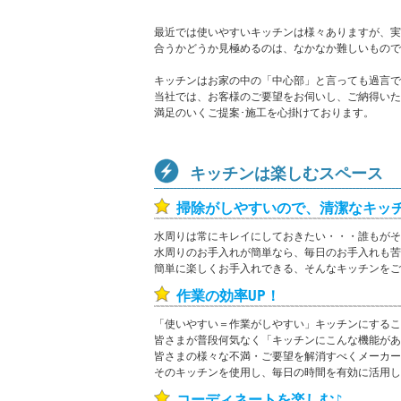
最近では使いやすいキッチンは様々ありますが、実
合うかどうか見極めるのは、なかなか難しいもので
キッチンはお家の中の「中心部」と言っても過言で
当社では、お客様のご要望をお伺いし、ご納得いた
満足のいくご提案･施工を心掛けております。
キッチンは楽しむスペース
掃除がしやすいので、清潔なキッ
水周りは常にキレイにしておきたい・・・誰もがそ
水周りのお手入れが簡単なら、毎日のお手入れも苦
簡単に楽しくお手入れできる、そんなキッチンをご
作業の効率UP！
「使いやすい＝作業がしやすい」キッチンにするこ
皆さまが普段何気なく「キッチンにこんな機能があ
皆さまの様々な不満・ご要望を解消すべくメーカー
そのキッチンを使用し、毎日の時間を有効に活用し
コーディネートを楽しむ♪