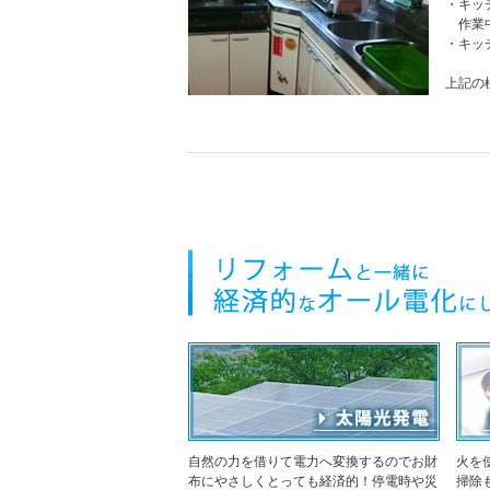
・キッ
作業中
・キッ
上記の
自然の力を借りて電力へ変換するのでお財
火を
布にやさしくとっても経済的！停電時や災
掃除